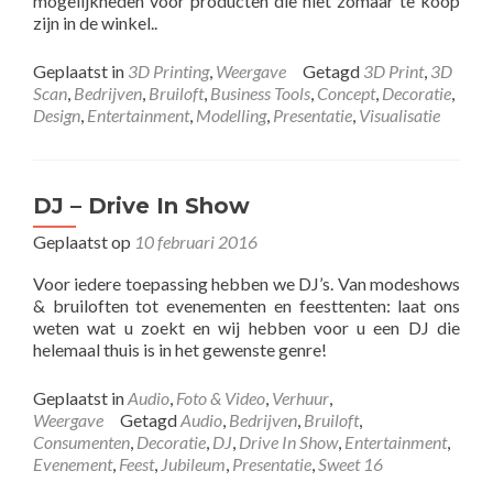
mogelijkheden voor producten die niet zomaar te koop
zijn in de winkel..
Geplaatst in
3D Printing
,
Weergave
Getagd
3D Print
,
3D
Scan
,
Bedrijven
,
Bruiloft
,
Business Tools
,
Concept
,
Decoratie
,
Design
,
Entertainment
,
Modelling
,
Presentatie
,
Visualisatie
DJ – Drive In Show
Geplaatst op
10 februari 2016
Voor iedere toepassing hebben we DJ’s. Van modeshows
& bruiloften tot evenementen en feesttenten: laat ons
weten wat u zoekt en wij hebben voor u een DJ die
helemaal thuis is in het gewenste genre!
Geplaatst in
Audio
,
Foto & Video
,
Verhuur
,
Weergave
Getagd
Audio
,
Bedrijven
,
Bruiloft
,
Consumenten
,
Decoratie
,
DJ
,
Drive In Show
,
Entertainment
,
Evenement
,
Feest
,
Jubileum
,
Presentatie
,
Sweet 16