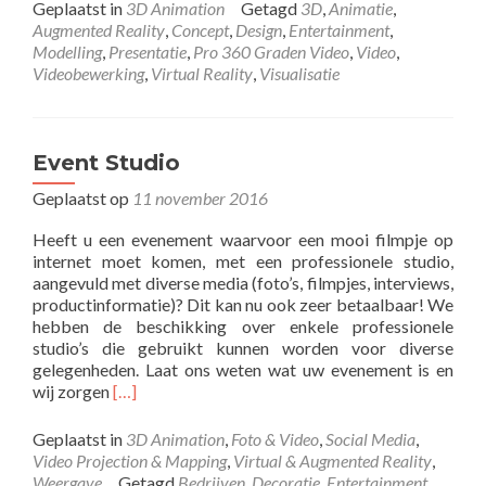
Geplaatst in
3D Animation
Getagd
3D
,
Animatie
,
Augmented Reality
,
Concept
,
Design
,
Entertainment
,
Modelling
,
Presentatie
,
Pro 360 Graden Video
,
Video
,
Videobewerking
,
Virtual Reality
,
Visualisatie
Event Studio
Geplaatst op
11 november 2016
Heeft u een evenement waarvoor een mooi filmpje op
internet moet komen, met een professionele studio,
aangevuld met diverse media (foto’s, filmpjes, interviews,
productinformatie)? Dit kan nu ook zeer betaalbaar! We
hebben de beschikking over enkele professionele
studio’s die gebruikt kunnen worden voor diverse
gelegenheden. Laat ons weten wat uw evenement is en
Lees
wij zorgen
[…]
meer
overEvent
Geplaatst in
3D Animation
,
Foto & Video
,
Social Media
,
Studio
Video Projection & Mapping
,
Virtual & Augmented Reality
,
Weergave
Getagd
Bedrijven
,
Decoratie
,
Entertainment
,