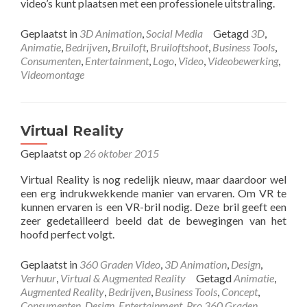
video’s kunt plaatsen met een professionele uitstraling.
Geplaatst in
3D Animation
,
Social Media
Getagd
3D
,
Animatie
,
Bedrijven
,
Bruiloft
,
Bruiloftshoot
,
Business Tools
,
Consumenten
,
Entertainment
,
Logo
,
Video
,
Videobewerking
,
Videomontage
Virtual Reality
Geplaatst op
26 oktober 2015
Virtual Reality is nog redelijk nieuw, maar daardoor wel
een erg indrukwekkende manier van ervaren. Om VR te
kunnen ervaren is een VR-bril nodig. Deze bril geeft een
zeer gedetailleerd beeld dat de bewegingen van het
hoofd perfect volgt.
Geplaatst in
360 Graden Video
,
3D Animation
,
Design
,
Verhuur
,
Virtual & Augmented Reality
Getagd
Animatie
,
Augmented Reality
,
Bedrijven
,
Business Tools
,
Concept
,
Consumenten
,
Design
,
Entertainment
,
Pro 360 Graden