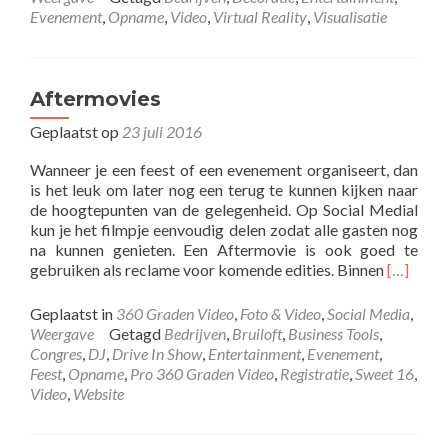
Evenement
,
Opname
,
Video
,
Virtual Reality
,
Visualisatie
Aftermovies
Geplaatst op
23 juli 2016
Wanneer je een feest of een evenement organiseert, dan
is het leuk om later nog een terug te kunnen kijken naar
de hoogtepunten van de gelegenheid. Op Social Medial
kun je het filmpje eenvoudig delen zodat alle gasten nog
na kunnen genieten. Een Aftermovie is ook goed te
Lees
gebruiken als reclame voor komende edities. Binnen
[…]
meer
overAft
Geplaatst in
360 Graden Video
,
Foto & Video
,
Social Media
,
Weergave
Getagd
Bedrijven
,
Bruiloft
,
Business Tools
,
Congres
,
DJ
,
Drive In Show
,
Entertainment
,
Evenement
,
Feest
,
Opname
,
Pro 360 Graden Video
,
Registratie
,
Sweet 16
,
Video
,
Website