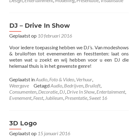
Design
,
Entertainment
,
Modelling
,
Presentatie
,
Visualisatie
DJ – Drive In Show
Geplaatst op
10 februari 2016
Voor iedere toepassing hebben we DJ’s. Van modeshows
& bruiloften tot evenementen en feesttenten: laat ons
weten wat u zoekt en wij hebben voor u een DJ die
helemaal thuis is in het gewenste genre!
Geplaatst in
Audio
,
Foto & Video
,
Verhuur
,
Weergave
Getagd
Audio
,
Bedrijven
,
Bruiloft
,
Consumenten
,
Decoratie
,
DJ
,
Drive In Show
,
Entertainment
,
Evenement
,
Feest
,
Jubileum
,
Presentatie
,
Sweet 16
3D Logo
Geplaatst op
15 januari 2016