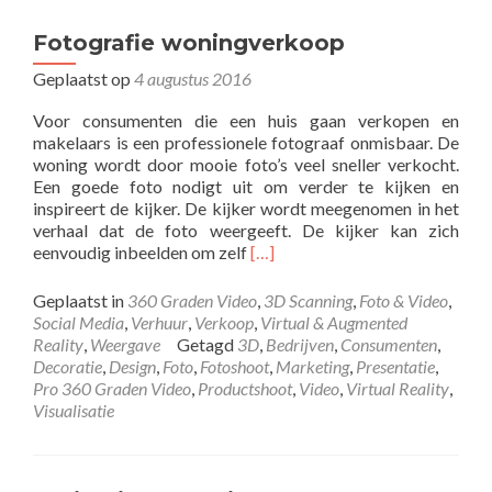
Fotografie woningverkoop
Geplaatst op
4 augustus 2016
Voor consumenten die een huis gaan verkopen en
makelaars is een professionele fotograaf onmisbaar. De
woning wordt door mooie foto’s veel sneller verkocht.
Een goede foto nodigt uit om verder te kijken en
inspireert de kijker. De kijker wordt meegenomen in het
verhaal dat de foto weergeeft. De kijker kan zich
Lees
eenvoudig inbeelden om zelf
[…]
meer
overFotografie
Geplaatst in
360 Graden Video
,
3D Scanning
,
Foto & Video
,
woningverkoop
Social Media
,
Verhuur
,
Verkoop
,
Virtual & Augmented
Reality
,
Weergave
Getagd
3D
,
Bedrijven
,
Consumenten
,
Decoratie
,
Design
,
Foto
,
Fotoshoot
,
Marketing
,
Presentatie
,
Pro 360 Graden Video
,
Productshoot
,
Video
,
Virtual Reality
,
Visualisatie