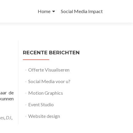
Naar
de
Home
Social Media Impact
inhoud
springen
RECENTE BERICHTEN
Offerte Visualiseren
Social Media voor u?
naar de
Motion Graphics
 kunnen
Event Studio
Website design
es
,
DJ
,