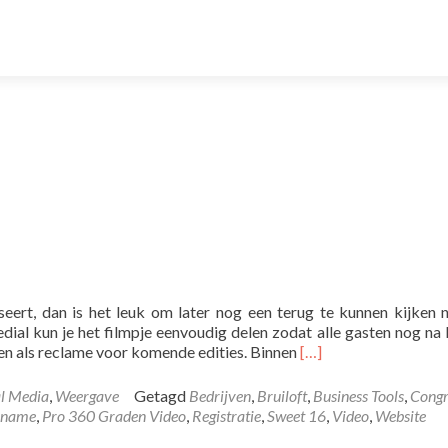
eert, dan is het leuk om later nog een terug te kunnen kijken 
ial kun je het filmpje eenvoudig delen zodat alle gasten nog na
Lees
en als reclame voor komende edities. Binnen
[…]
meer
overAftermovies
al Media
,
Weergave
Getagd
Bedrijven
,
Bruiloft
,
Business Tools
,
Congr
name
,
Pro 360 Graden Video
,
Registratie
,
Sweet 16
,
Video
,
Website