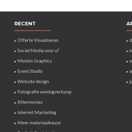
RECENT
A
Offerte Visualiseren
d
Social Media voor u?
n
Motion Graphics
o
Event Studio
a
Website design
j
Fotografie woningverkoop
Aftermovies
Internet Marketing
Meer materiaalkeuze