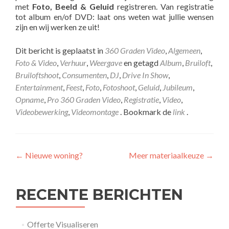
met
Foto, Beeld & Geluid
registreren. Van registratie
tot album en/of DVD: laat ons weten wat jullie wensen
zijn en wij werken ze uit!
Dit bericht is geplaatst in
360 Graden Video
,
Algemeen
,
Foto & Video
,
Verhuur
,
Weergave
en getagd
Album
,
Bruiloft
,
Bruiloftshoot
,
Consumenten
,
DJ
,
Drive In Show
,
Entertainment
,
Feest
,
Foto
,
Fotoshoot
,
Geluid
,
Jubileum
,
Opname
,
Pro 360 Graden Video
,
Registratie
,
Video
,
Videobewerking
,
Videomontage
. Bookmark de
link
.
Bericht
←
Nieuwe woning?
Meer materiaalkeuze
→
navigatie
RECENTE BERICHTEN
Offerte Visualiseren