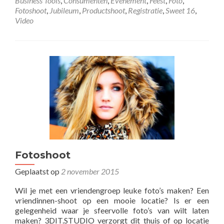
Business Tools
,
Consumenten
,
Evenement
,
Feest
,
Foto
,
Fotoshoot
,
Jubileum
,
Productshoot
,
Registratie
,
Sweet 16
,
Video
Fotoshoot
Geplaatst op
2 november 2015
Wil je met een vriendengroep leuke foto’s maken? Een
vriendinnen-shoot op een mooie locatie? Is er een
gelegenheid waar je sfeervolle foto’s van wilt laten
maken? 3DIT.STUDIO verzorgt dit thuis of op locatie