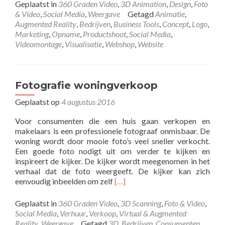
overSocia
Geplaatst in
360 Graden Video
,
3D Animation
,
Design
,
Foto
Media
& Video
,
Social Media
,
Weergave
Getagd
Animatie
,
voor
Augmented Reality
,
Bedrijven
,
Business Tools
,
Concept
,
Logo
,
u?
Marketing
,
Opname
,
Productshoot
,
Social Media
,
Videomontage
,
Visualisatie
,
Webshop
,
Website
Fotografie woningverkoop
Geplaatst op
4 augustus 2016
Voor consumenten die een huis gaan verkopen en
makelaars is een professionele fotograaf onmisbaar. De
woning wordt door mooie foto’s veel sneller verkocht.
Een goede foto nodigt uit om verder te kijken en
inspireert de kijker. De kijker wordt meegenomen in het
verhaal dat de foto weergeeft. De kijker kan zich
Lees
eenvoudig inbeelden om zelf
[…]
meer
overFotografie
Geplaatst in
360 Graden Video
,
3D Scanning
,
Foto & Video
,
woningverkoop
Social Media
,
Verhuur
,
Verkoop
,
Virtual & Augmented
Reality
,
Weergave
Getagd
3D
,
Bedrijven
,
Consumenten
,