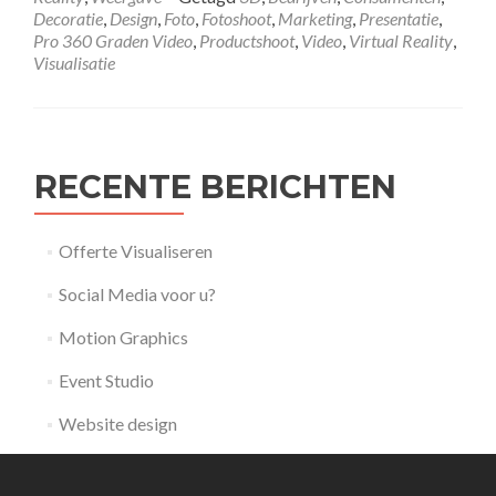
Decoratie
,
Design
,
Foto
,
Fotoshoot
,
Marketing
,
Presentatie
,
Pro 360 Graden Video
,
Productshoot
,
Video
,
Virtual Reality
,
Visualisatie
RECENTE BERICHTEN
Offerte Visualiseren
Social Media voor u?
Motion Graphics
Event Studio
Website design